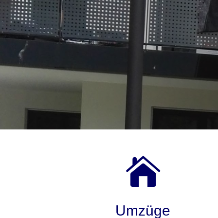

Umzüge