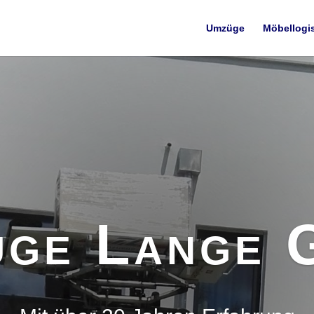
Umzüge
Möbellogis
üge Lange 